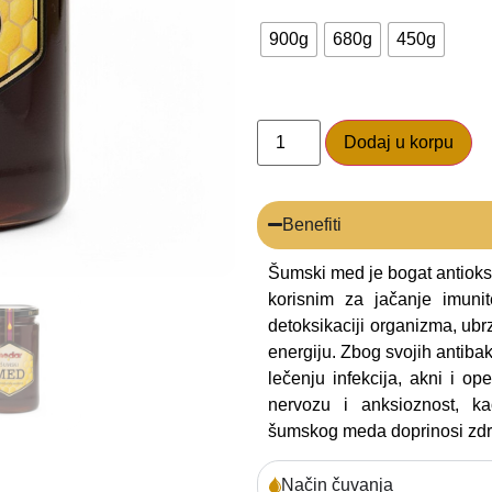
900g
680g
450g
Dodaj u korpu
Benefiti
Šumski med je bogat antioksi
korisnim za jačanje imuni
detoksikaciji organizma, ubr
energiju. Zbog svojih antibakt
lečenju infekcija, akni i ope
nervozu i anksioznost, k
šumskog meda doprinosi zdrav
Način čuvanja