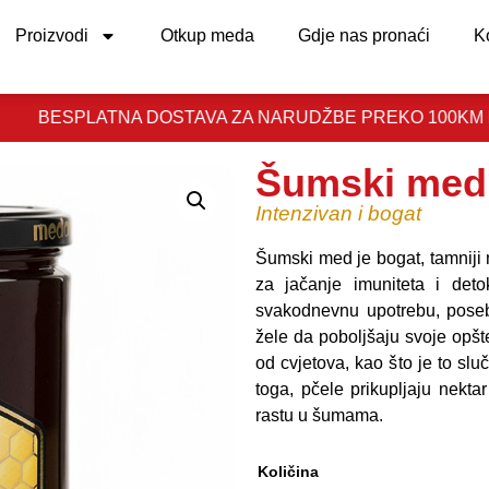
Proizvodi
Otkup meda
Gdje nas pronaći
K
SPLATNA DOSTAVA ZA NARUDŽBE PREKO 100KM I NA TERI
Šumski med
Intenzivan i bogat
Šumski med je bogat, tamniji 
za jačanje imuniteta i deto
svakodnevnu upotrebu, posebn
žele da poboljšaju svoje opšt
od cvjetova, kao što je to s
toga, pčele prikupljaju nekta
rastu u šumama.
Količina