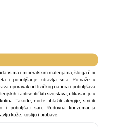
dansima i mineralskim materijama, što ga čini
teta i poboljšanje zdravlja srca. Pomaže u
zava oporavak od fizičkog napora i poboljšava
erijskih i antiseptičkih svojstava, efikasan je u
kotina. Takođe, može ublažiti alergije, smiriti
ao i poboljšati san. Redovna konzumacija
lju kože, kostiju i probave.