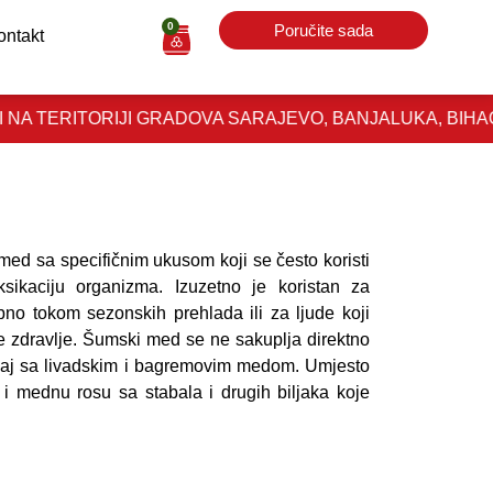
0
Poručite sada
ontakt
TORIJI GRADOVA SARAJEVO, BANJALUKA, BIHAĆ I CAZI
med sa specifičnim ukusom koji se često koristi
ksikaciju organizma. Izuzetno je koristan za
o tokom sezonskih prehlada ili za ljude koji
e zdravlje. Šumski med se ne sakuplja direktno
lučaj sa livadskim i bagremovim medom. Umjesto
r i mednu rosu sa stabala i drugih biljaka koje