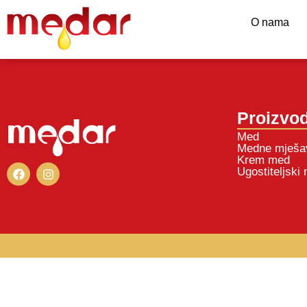
O nama
Proizvod
Med
Medne mješa
Krem med
Ugostiteljski