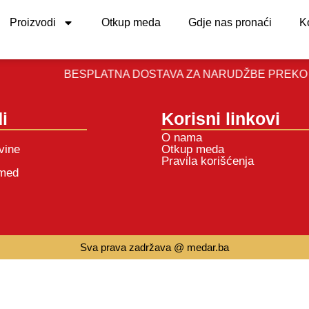
Proizvodi
Otkup meda
Gdje nas pronaći
K
BESPLATNA DOSTAVA ZA NARUDŽBE PREKO 100K
i
Korisni linkovi
O nama
vine
Otkup meda
Pravila korišćenja
 med
Sva prava zadržava @ medar.ba