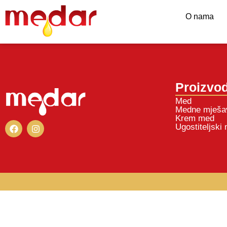
O nama
Proizvod
Med
Medne mješa
Krem med
Ugostiteljski