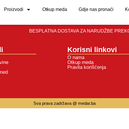
Proizvodi
Otkup meda
Gdje nas pronaći
K
BESPLATNA DOSTAVA ZA NARUDŽBE PREKO 100
i
Korisni linkovi
O nama
vine
Otkup meda
Pravila korišćenja
 med
Sva prava zadržava @ medar.ba