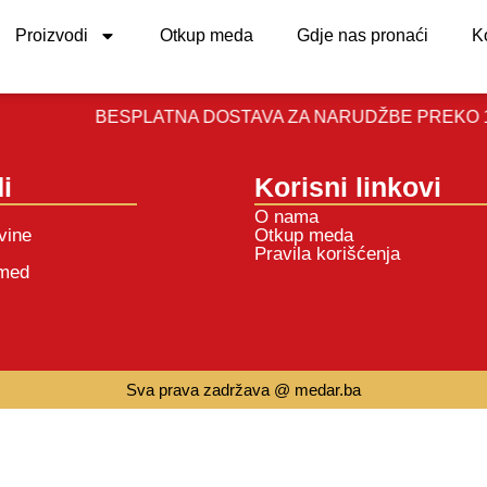
Proizvodi
Otkup meda
Gdje nas pronaći
K
BESPLATNA DOSTAVA ZA NARUDŽBE PREKO 100K
i
Korisni linkovi
O nama
vine
Otkup meda
Pravila korišćenja
 med
Sva prava zadržava @ medar.ba