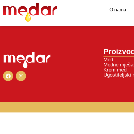
O nama
Proizvod
Med
Medne mješa
Krem med
Ugostiteljski